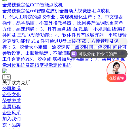
全景视觉定位CCD智能点胶机
全景视觉定位ccd智能点胶机全自动大视觉睫毛点胶机
1、代人工特定的点胶作业，实现机械化生产； 2、中文键盘
操作，易学易懂，不需外接教导器， 比同类产品调试更简单
方便，高速精确； 3、具有画点,线,面,弧,圆，不规则曲线连续
补间及 三轴联动等功能； 4、软体件具有区域阵列，平移旋转
运算等功能程 式文件可通过U盘上传/下载，方便管理及保
存； 5、胶量大小粗细、涂胶速度、点胶时间、停胶时 间皆可
参数设定、出胶量稳定，不漏滴胶； 6、依制程需要，可加装
可以介绍下你们的产品么
工作台定位PIN、胶枪或 底板加热控温装置； 7、采用全区视
觉对位系统及高精度视觉定位系统
关于欧力克斯
公司概况
企业文化
荣誉资质
发展历程
企业风采
加入我们
旗下品牌