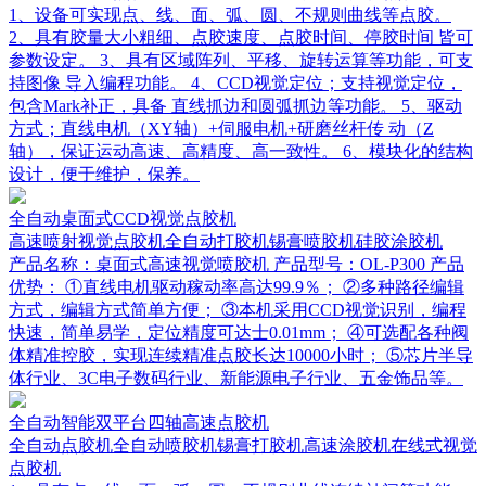
1、设备可实现点、线、面、弧、圆、不规则曲线等点胶。
2、具有胶量大小粗细、点胶速度、点胶时间、停胶时间 皆可
参数设定。 3、具有区域阵列、平移、旋转运算等功能，可支
持图像 导入编程功能。 4、CCD视觉定位；支持视觉定位，
包含Mark补正，具备 直线抓边和圆弧抓边等功能。 5、驱动
方式；直线电机（XY轴）+伺服电机+研磨丝杆传 动（Z
轴），保证运动高速、高精度、高一致性。 6、模块化的结构
设计，便于维护，保养。
全自动桌面式CCD视觉点胶机
高速喷射视觉点胶机全自动打胶机锡膏喷胶机硅胶涂胶机
产品名称：桌面式高速视觉喷胶机 产品型号：OL-P300 产品
优势： ①直线电机驱动稼动率高达99.9％； ②多种路径编辑
方式，编辑方式简单方便； ③本机采用CCD视觉识别，编程
快速，简单易学，定位精度可达士0.01mm； ④可选配各种阀
体精准控胶，实现连续精准点胶长达10000小时； ⑤芯片半导
体行业、3C电子数码行业、新能源电子行业、五金饰品等。
全自动智能双平台四轴高速点胶机
全自动点胶机全自动喷胶机锡膏打胶机高速涂胶机在线式视觉
点胶机