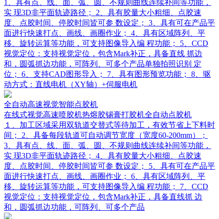
1、具有点、线、面、弧、圆、不规则曲线连续补间等功能，
实 现3D非平面轨迹路径； 2、具有胶量大小粗细、点胶速
度、点胶时间、停胶时间皆可参 数设定； 3、具有可在产品平
面进行快速打点、画线、画圈作业； 4、具有区域阵列、平
移、旋转运算等功能，可支持图像导入编 程功能； 5、CCD
视觉定位：支持视觉定位，包含Mark补正，具备直线 抓边
和，圆弧抓边功能，可阵列、可多个产品单独拍照识别 定
位； 6、支持CAD图形导入； 7、具有图形预览功能； 8、驱
动方式：直线电机（XY轴）+伺服电机
全自动高速视觉智能点胶机
在线式视觉高速喷胶机热熔胶锡膏打胶机全自动点胶机
１、加工区域采用双轨道交替式等待加工，有效节省上下料时
间； 2、具备每段轨道可自动调节宽度（宽度60-200mm）；
3、具有点、线、面、弧、圆、不规则曲线连续补间等功能，
实 现3D非平面轨迹路径； 4、具有胶量大小粗细、点胶速
度、点胶时间、停胶时间皆可参 数设定； 5、具有可在产品平
面进行快速打点、画线、画圈作业； 6、具有区域阵列、平
移、旋转运算等功能，可支持图像导入编 程功能； 7、CCD
视觉定位：支持视觉定位，包含Mark补正，具备直线抓 边
和，圆弧抓边功能，可阵列、可多个产品